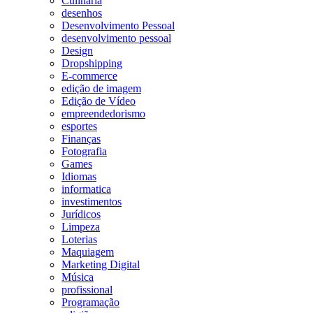
Culinária
desenhos
Desenvolvimento Pessoal
desenvolvimento pessoal
Design
Dropshipping
E-commerce
edição de imagem
Edição de Vídeo
empreendedorismo
esportes
Finanças
Fotografia
Games
Idiomas
informatica
investimentos
Jurídicos
Limpeza
Loterias
Maquiagem
Marketing Digital
Música
profissional
Programação