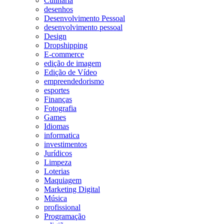
Culinária
desenhos
Desenvolvimento Pessoal
desenvolvimento pessoal
Design
Dropshipping
E-commerce
edição de imagem
Edição de Vídeo
empreendedorismo
esportes
Finanças
Fotografia
Games
Idiomas
informatica
investimentos
Jurídicos
Limpeza
Loterias
Maquiagem
Marketing Digital
Música
profissional
Programação