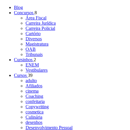
Blog
Concursos
8
Área Fiscal
Carreira Jurídica
Carreira Policial
Cartório
Diversos
Magistratura
OAB
Tribunais
Cursinhos
2
ENEM
Vestibulares
Cursos
39
adulto
Afiliados
cinema
Coaching
confeitaria
Copywriting
cosmetica
Culinária
desenhos
Desenvolvimento Pessoal