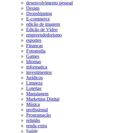
desenvolvimento pessoal
Design
Dropshipping
E-commerce
edição de imagem
Edição de Vídeo
empreendedorismo
esportes
Finanças
Fotografia
Games
Idiomas
informatica
investimentos
Jurídicos
Limpeza
Loterias
Maquiagem
Marketing Digital
Música
profissional
Programação
religião
renda extra
Saúde