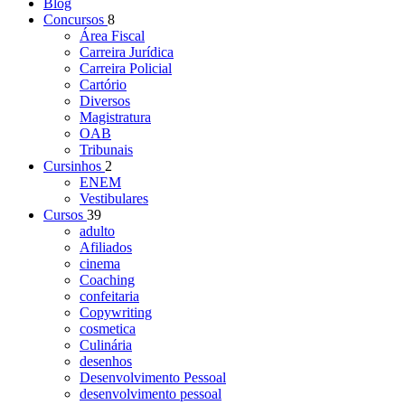
Blog
Concursos
8
Área Fiscal
Carreira Jurídica
Carreira Policial
Cartório
Diversos
Magistratura
OAB
Tribunais
Cursinhos
2
ENEM
Vestibulares
Cursos
39
adulto
Afiliados
cinema
Coaching
confeitaria
Copywriting
cosmetica
Culinária
desenhos
Desenvolvimento Pessoal
desenvolvimento pessoal