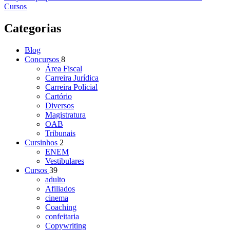
Cursos
Categorias
Blog
Concursos
8
Área Fiscal
Carreira Jurídica
Carreira Policial
Cartório
Diversos
Magistratura
OAB
Tribunais
Cursinhos
2
ENEM
Vestibulares
Cursos
39
adulto
Afiliados
cinema
Coaching
confeitaria
Copywriting