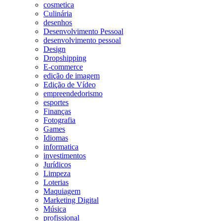
cosmetica
Culinária
desenhos
Desenvolvimento Pessoal
desenvolvimento pessoal
Design
Dropshipping
E-commerce
edição de imagem
Edição de Vídeo
empreendedorismo
esportes
Finanças
Fotografia
Games
Idiomas
informatica
investimentos
Jurídicos
Limpeza
Loterias
Maquiagem
Marketing Digital
Música
profissional