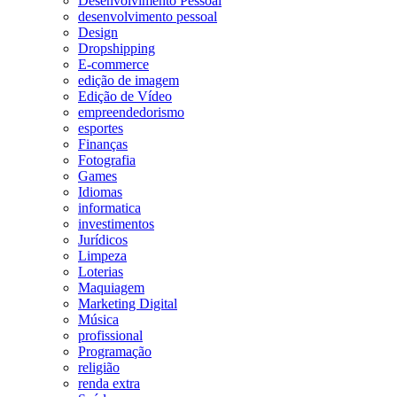
Desenvolvimento Pessoal
desenvolvimento pessoal
Design
Dropshipping
E-commerce
edição de imagem
Edição de Vídeo
empreendedorismo
esportes
Finanças
Fotografia
Games
Idiomas
informatica
investimentos
Jurídicos
Limpeza
Loterias
Maquiagem
Marketing Digital
Música
profissional
Programação
religião
renda extra