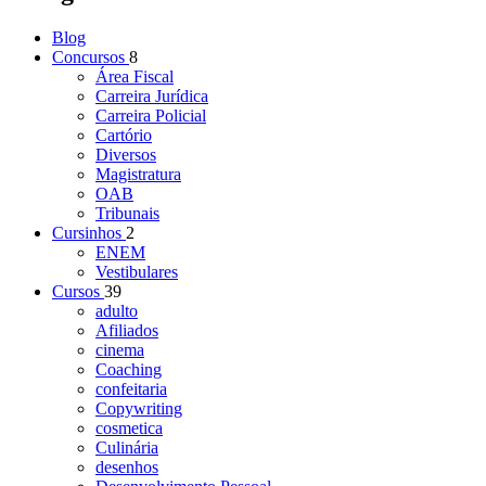
Blog
Concursos
8
Área Fiscal
Carreira Jurídica
Carreira Policial
Cartório
Diversos
Magistratura
OAB
Tribunais
Cursinhos
2
ENEM
Vestibulares
Cursos
39
adulto
Afiliados
cinema
Coaching
confeitaria
Copywriting
cosmetica
Culinária
desenhos