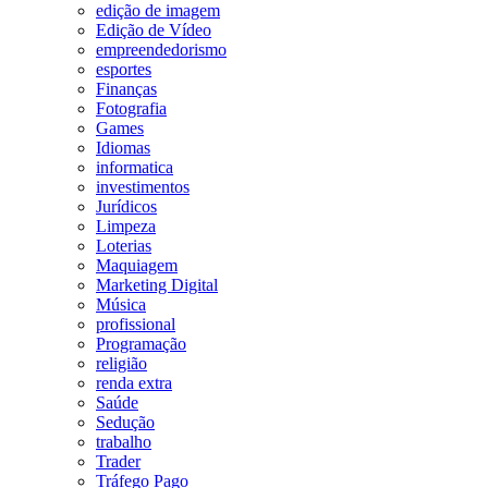
edição de imagem
Edição de Vídeo
empreendedorismo
esportes
Finanças
Fotografia
Games
Idiomas
informatica
investimentos
Jurídicos
Limpeza
Loterias
Maquiagem
Marketing Digital
Música
profissional
Programação
religião
renda extra
Saúde
Sedução
trabalho
Trader
Tráfego Pago