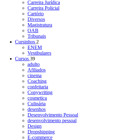
Carreira Jurídica
Carreira Policial
Cartório
Diversos
Magistratura
OAB
Tribunais
Cursinhos
2
ENEM
Vestibulares
Cursos
39
adulto
Afiliados
cinema
Coaching
confeitaria
Copywriting
cosmetica
Culinária
desenhos
Desenvolvimento Pessoal
desenvolvimento pessoal
Design
Dropshipping
E-commerce