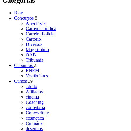
Categorias
Blog
Concursos
8
Área Fiscal
Carreira Jurídica
Carreira Policial
Cartório
Diversos
Magistratura
OAB
Tribunais
Cursinhos
2
ENEM
Vestibulares
Cursos
39
adulto
Afiliados
cinema
Coaching
confeitaria
Copywriting
cosmetica
Culinária
desenhos