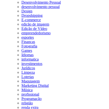
Desenvolvimento Pessoal
desenvolvimento pessoal
Design
Dropshipping
E-commerce
edição de imagem
Edição de Vídeo
empreendedorismo
esportes
Finanças
Fotografia
Games
Idiomas
informatica
investimentos
Jurídicos
Limpeza
Loterias
Maquiagem
Marketing Digital
Música
profissional
Programação
religião
renda extra