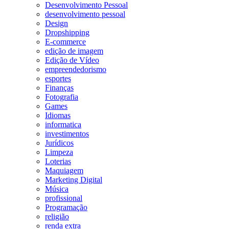
Desenvolvimento Pessoal
desenvolvimento pessoal
Design
Dropshipping
E-commerce
edição de imagem
Edição de Vídeo
empreendedorismo
esportes
Finanças
Fotografia
Games
Idiomas
informatica
investimentos
Jurídicos
Limpeza
Loterias
Maquiagem
Marketing Digital
Música
profissional
Programação
religião
renda extra