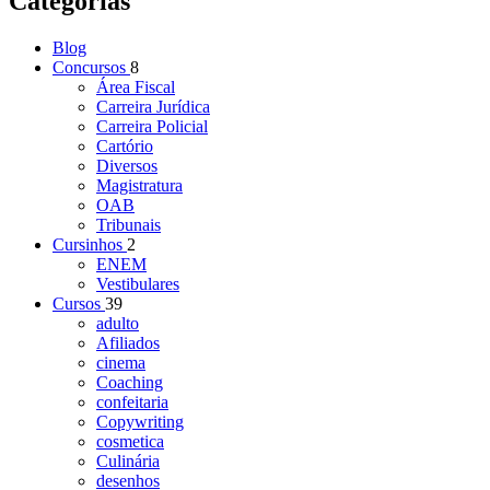
Categorias
Blog
Concursos
8
Área Fiscal
Carreira Jurídica
Carreira Policial
Cartório
Diversos
Magistratura
OAB
Tribunais
Cursinhos
2
ENEM
Vestibulares
Cursos
39
adulto
Afiliados
cinema
Coaching
confeitaria
Copywriting
cosmetica
Culinária
desenhos