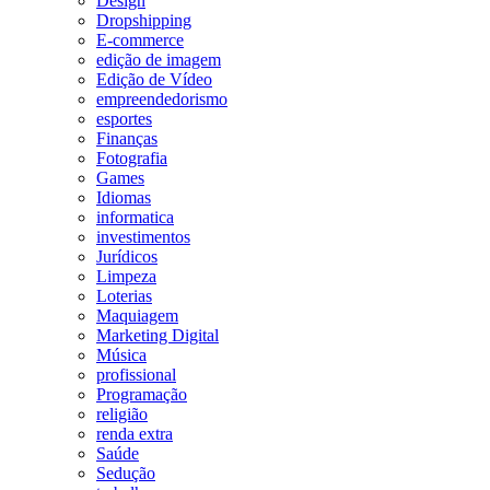
Design
Dropshipping
E-commerce
edição de imagem
Edição de Vídeo
empreendedorismo
esportes
Finanças
Fotografia
Games
Idiomas
informatica
investimentos
Jurídicos
Limpeza
Loterias
Maquiagem
Marketing Digital
Música
profissional
Programação
religião
renda extra
Saúde
Sedução