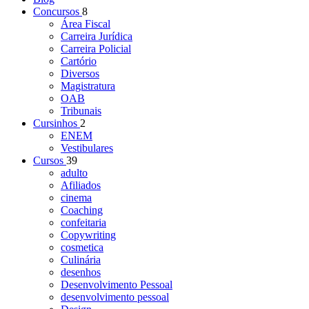
Concursos
8
Área Fiscal
Carreira Jurídica
Carreira Policial
Cartório
Diversos
Magistratura
OAB
Tribunais
Cursinhos
2
ENEM
Vestibulares
Cursos
39
adulto
Afiliados
cinema
Coaching
confeitaria
Copywriting
cosmetica
Culinária
desenhos
Desenvolvimento Pessoal
desenvolvimento pessoal