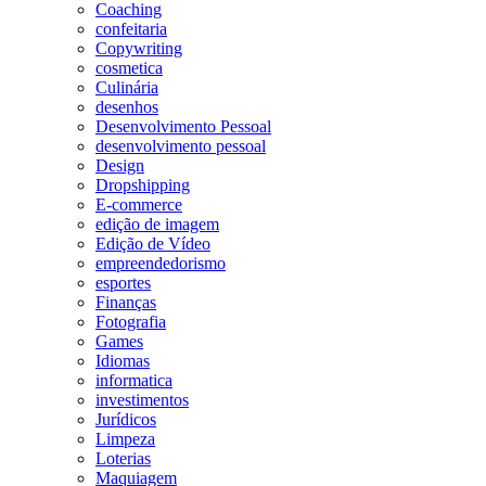
Coaching
confeitaria
Copywriting
cosmetica
Culinária
desenhos
Desenvolvimento Pessoal
desenvolvimento pessoal
Design
Dropshipping
E-commerce
edição de imagem
Edição de Vídeo
empreendedorismo
esportes
Finanças
Fotografia
Games
Idiomas
informatica
investimentos
Jurídicos
Limpeza
Loterias
Maquiagem