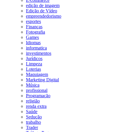
E-commerce
edição de imagem
Edição de Vídeo
empreendedorismo
esportes
Finanças
Fotografia
Games
Idiomas
informatica
investimentos
Jurídicos
Limpeza
Loterias
Maquiagem
Marketing Digital
Música
profissional
Programação
religião
renda extra
Saúde
Sedução
trabalho
Trader