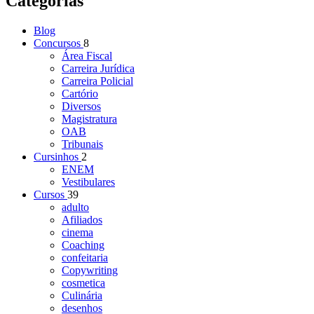
Categorias
Blog
Concursos
8
Área Fiscal
Carreira Jurídica
Carreira Policial
Cartório
Diversos
Magistratura
OAB
Tribunais
Cursinhos
2
ENEM
Vestibulares
Cursos
39
adulto
Afiliados
cinema
Coaching
confeitaria
Copywriting
cosmetica
Culinária
desenhos