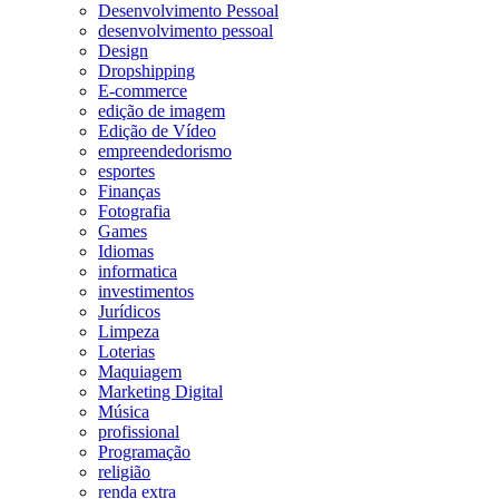
Desenvolvimento Pessoal
desenvolvimento pessoal
Design
Dropshipping
E-commerce
edição de imagem
Edição de Vídeo
empreendedorismo
esportes
Finanças
Fotografia
Games
Idiomas
informatica
investimentos
Jurídicos
Limpeza
Loterias
Maquiagem
Marketing Digital
Música
profissional
Programação
religião
renda extra