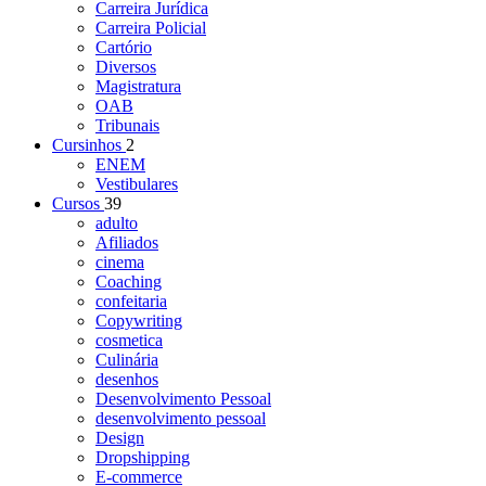
Carreira Jurídica
Carreira Policial
Cartório
Diversos
Magistratura
OAB
Tribunais
Cursinhos
2
ENEM
Vestibulares
Cursos
39
adulto
Afiliados
cinema
Coaching
confeitaria
Copywriting
cosmetica
Culinária
desenhos
Desenvolvimento Pessoal
desenvolvimento pessoal
Design
Dropshipping
E-commerce