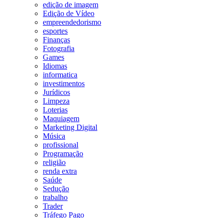
edição de imagem
Edição de Vídeo
empreendedorismo
esportes
Finanças
Fotografia
Games
Idiomas
informatica
investimentos
Jurídicos
Limpeza
Loterias
Maquiagem
Marketing Digital
Música
profissional
Programação
religião
renda extra
Saúde
Sedução
trabalho
Trader
Tráfego Pago