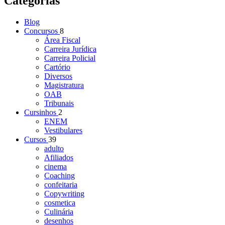
Categorias
Blog
Concursos
8
Área Fiscal
Carreira Jurídica
Carreira Policial
Cartório
Diversos
Magistratura
OAB
Tribunais
Cursinhos
2
ENEM
Vestibulares
Cursos
39
adulto
Afiliados
cinema
Coaching
confeitaria
Copywriting
cosmetica
Culinária
desenhos