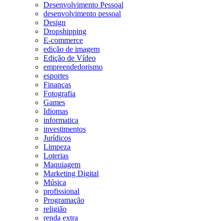
Desenvolvimento Pessoal
desenvolvimento pessoal
Design
Dropshipping
E-commerce
edição de imagem
Edição de Vídeo
empreendedorismo
esportes
Finanças
Fotografia
Games
Idiomas
informatica
investimentos
Jurídicos
Limpeza
Loterias
Maquiagem
Marketing Digital
Música
profissional
Programação
religião
renda extra