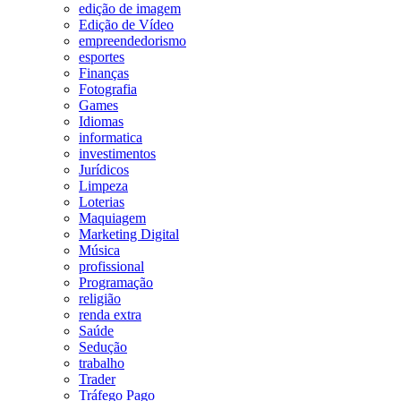
edição de imagem
Edição de Vídeo
empreendedorismo
esportes
Finanças
Fotografia
Games
Idiomas
informatica
investimentos
Jurídicos
Limpeza
Loterias
Maquiagem
Marketing Digital
Música
profissional
Programação
religião
renda extra
Saúde
Sedução
trabalho
Trader
Tráfego Pago