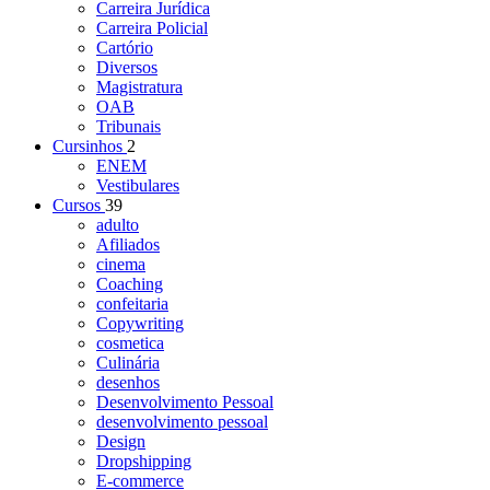
Carreira Jurídica
Carreira Policial
Cartório
Diversos
Magistratura
OAB
Tribunais
Cursinhos
2
ENEM
Vestibulares
Cursos
39
adulto
Afiliados
cinema
Coaching
confeitaria
Copywriting
cosmetica
Culinária
desenhos
Desenvolvimento Pessoal
desenvolvimento pessoal
Design
Dropshipping
E-commerce