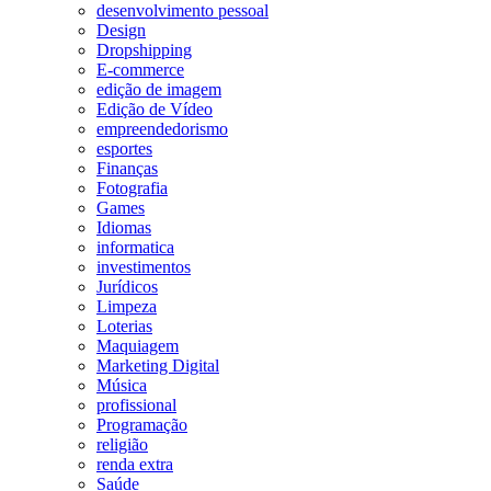
desenvolvimento pessoal
Design
Dropshipping
E-commerce
edição de imagem
Edição de Vídeo
empreendedorismo
esportes
Finanças
Fotografia
Games
Idiomas
informatica
investimentos
Jurídicos
Limpeza
Loterias
Maquiagem
Marketing Digital
Música
profissional
Programação
religião
renda extra
Saúde