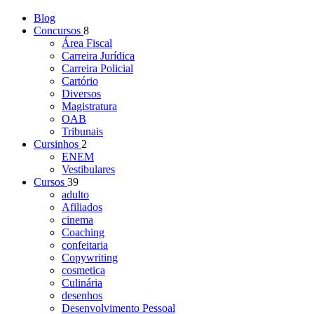
Blog
Concursos
8
Área Fiscal
Carreira Jurídica
Carreira Policial
Cartório
Diversos
Magistratura
OAB
Tribunais
Cursinhos
2
ENEM
Vestibulares
Cursos
39
adulto
Afiliados
cinema
Coaching
confeitaria
Copywriting
cosmetica
Culinária
desenhos
Desenvolvimento Pessoal