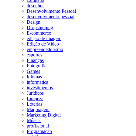
Culinária
desenhos
Desenvolvimento Pessoal
desenvolvimento pessoal
Design
Dropshipping
E-commerce
edição de imagem
Edição de Vídeo
empreendedorismo
esportes
Finanças
Fotografia
Games
Idiomas
informatica
investimentos
Jurídicos
Limpeza
Loterias
Maquiagem
Marketing Digital
Música
profissional
Programação