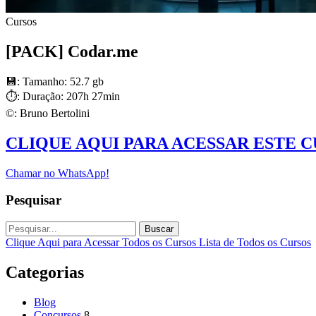
Cursos
[PACK] Codar.me
💾: Tamanho: 52.7 gb
⏱: Duração: 207h 27min
©️: Bruno Bertolini
CLIQUE AQUI PARA ACESSAR ESTE 
Chamar no WhatsApp!
Pesquisar
Buscar
Clique Aqui para Acessar Todos os Cursos
Lista de Todos os Cursos
Categorias
Blog
Concursos
8