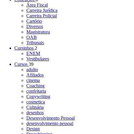
Área Fiscal
Carreira Jurídica
Carreira Policial
Cartório
Diversos
Magistratura
OAB
Tribunais
Cursinhos
2
ENEM
Vestibulares
Cursos
39
adulto
Afiliados
cinema
Coaching
confeitaria
Copywriting
cosmetica
Culinária
desenhos
Desenvolvimento Pessoal
desenvolvimento pessoal
Design