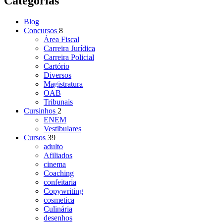
Categorias
Blog
Concursos
8
Área Fiscal
Carreira Jurídica
Carreira Policial
Cartório
Diversos
Magistratura
OAB
Tribunais
Cursinhos
2
ENEM
Vestibulares
Cursos
39
adulto
Afiliados
cinema
Coaching
confeitaria
Copywriting
cosmetica
Culinária
desenhos