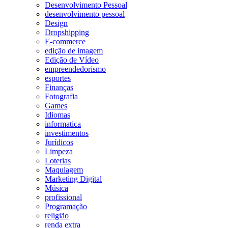
Desenvolvimento Pessoal
desenvolvimento pessoal
Design
Dropshipping
E-commerce
edição de imagem
Edição de Vídeo
empreendedorismo
esportes
Finanças
Fotografia
Games
Idiomas
informatica
investimentos
Jurídicos
Limpeza
Loterias
Maquiagem
Marketing Digital
Música
profissional
Programação
religião
renda extra