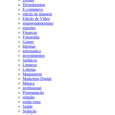
Design
Dropshipping
E-commerce
edição de imagem
Edição de Vídeo
empreendedorismo
esportes
Finanças
Fotografia
Games
Idiomas
informatica
investimentos
Jurídicos
Limpeza
Loterias
Maquiagem
Marketing Digital
Música
profissional
Programação
religião
renda extra
Saúde
Sedução