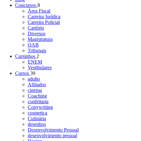
Concursos
8
Área Fiscal
Carreira Jurídica
Carreira Policial
Cartório
Diversos
Magistratura
OAB
Tribunais
Cursinhos
2
ENEM
Vestibulares
Cursos
39
adulto
Afiliados
cinema
Coaching
confeitaria
Copywriting
cosmetica
Culinária
desenhos
Desenvolvimento Pessoal
desenvolvimento pessoal