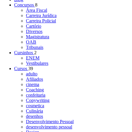
Concursos
8
Área Fiscal
Carreira Jurídica
Carreira Policial
Cartório
Diversos
Magistratura
OAB
Tribunais
Cursinhos
2
ENEM
Vestibulares
Cursos
39
adulto
Afiliados
cinema
Coaching
confeitaria
Copywriting
cosmetica
Culinária
desenhos
Desenvolvimento Pessoal
desenvolvimento pessoal