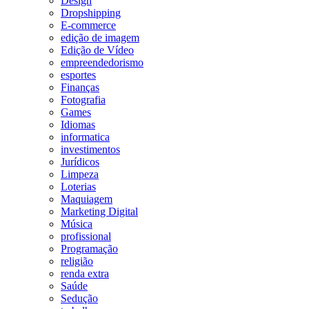
Design
Dropshipping
E-commerce
edição de imagem
Edição de Vídeo
empreendedorismo
esportes
Finanças
Fotografia
Games
Idiomas
informatica
investimentos
Jurídicos
Limpeza
Loterias
Maquiagem
Marketing Digital
Música
profissional
Programação
religião
renda extra
Saúde
Sedução