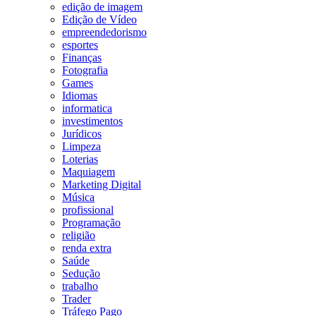
edição de imagem
Edição de Vídeo
empreendedorismo
esportes
Finanças
Fotografia
Games
Idiomas
informatica
investimentos
Jurídicos
Limpeza
Loterias
Maquiagem
Marketing Digital
Música
profissional
Programação
religião
renda extra
Saúde
Sedução
trabalho
Trader
Tráfego Pago