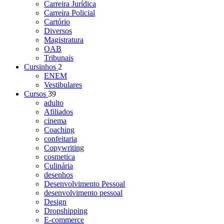
Carreira Jurídica
Carreira Policial
Cartório
Diversos
Magistratura
OAB
Tribunais
Cursinhos
2
ENEM
Vestibulares
Cursos
39
adulto
Afiliados
cinema
Coaching
confeitaria
Copywriting
cosmetica
Culinária
desenhos
Desenvolvimento Pessoal
desenvolvimento pessoal
Design
Dropshipping
E-commerce