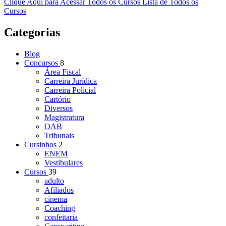
Clique Aqui para Acessar Todos os Cursos
Lista de Todos os
Cursos
Categorias
Blog
Concursos
8
Área Fiscal
Carreira Jurídica
Carreira Policial
Cartório
Diversos
Magistratura
OAB
Tribunais
Cursinhos
2
ENEM
Vestibulares
Cursos
39
adulto
Afiliados
cinema
Coaching
confeitaria