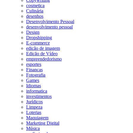
Copywriting
cosmetica
Culinária
desenhos
Desenvolvimento Pessoal
desenvolvimento pessoal
Design
Dropshipping
E-commerce
edição de imagem
Edição de Vídeo
empreendedorismo
esportes
Finanças
Fotografia
Games
Idiomas
informatica
investimentos
Jurídicos
Limpeza
Loterias
Maquiagem
Marketing Digital
Música