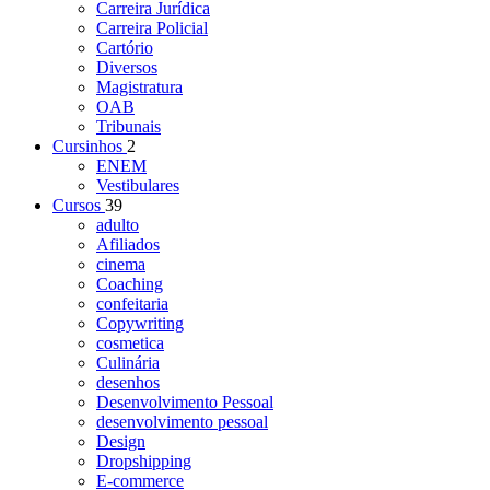
Carreira Jurídica
Carreira Policial
Cartório
Diversos
Magistratura
OAB
Tribunais
Cursinhos
2
ENEM
Vestibulares
Cursos
39
adulto
Afiliados
cinema
Coaching
confeitaria
Copywriting
cosmetica
Culinária
desenhos
Desenvolvimento Pessoal
desenvolvimento pessoal
Design
Dropshipping
E-commerce