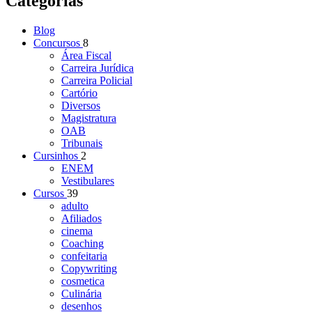
Categorias
Blog
Concursos
8
Área Fiscal
Carreira Jurídica
Carreira Policial
Cartório
Diversos
Magistratura
OAB
Tribunais
Cursinhos
2
ENEM
Vestibulares
Cursos
39
adulto
Afiliados
cinema
Coaching
confeitaria
Copywriting
cosmetica
Culinária
desenhos