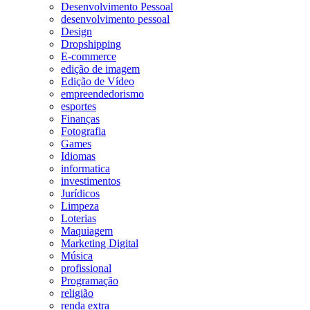
Desenvolvimento Pessoal
desenvolvimento pessoal
Design
Dropshipping
E-commerce
edição de imagem
Edição de Vídeo
empreendedorismo
esportes
Finanças
Fotografia
Games
Idiomas
informatica
investimentos
Jurídicos
Limpeza
Loterias
Maquiagem
Marketing Digital
Música
profissional
Programação
religião
renda extra