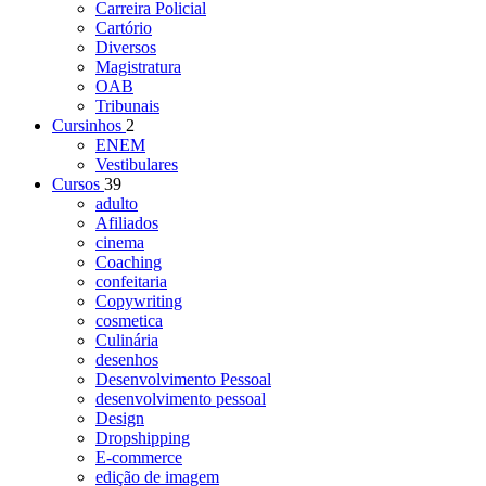
Carreira Policial
Cartório
Diversos
Magistratura
OAB
Tribunais
Cursinhos
2
ENEM
Vestibulares
Cursos
39
adulto
Afiliados
cinema
Coaching
confeitaria
Copywriting
cosmetica
Culinária
desenhos
Desenvolvimento Pessoal
desenvolvimento pessoal
Design
Dropshipping
E-commerce
edição de imagem