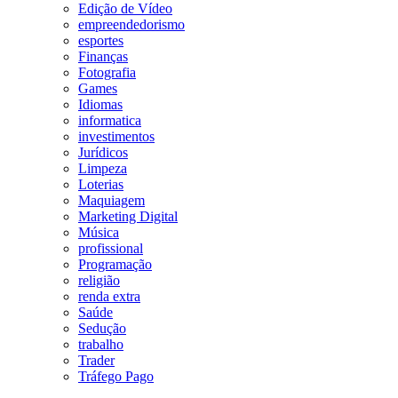
Edição de Vídeo
empreendedorismo
esportes
Finanças
Fotografia
Games
Idiomas
informatica
investimentos
Jurídicos
Limpeza
Loterias
Maquiagem
Marketing Digital
Música
profissional
Programação
religião
renda extra
Saúde
Sedução
trabalho
Trader
Tráfego Pago