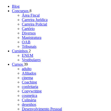
Blog
Concursos
8
Área Fiscal
Carreira Jurídica
Carreira Policial
Cartório
Diversos
Magistratura
OAB
Tribunais
Cursinhos
2
ENEM
Vestibulares
Cursos
39
adulto
Afiliados
cinema
Coaching
confeitaria
Copywriting
cosmetica
Culinária
desenhos
Desenvolvimento Pessoal