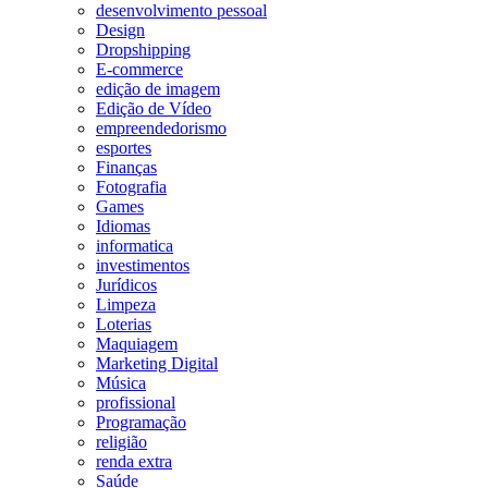
desenvolvimento pessoal
Design
Dropshipping
E-commerce
edição de imagem
Edição de Vídeo
empreendedorismo
esportes
Finanças
Fotografia
Games
Idiomas
informatica
investimentos
Jurídicos
Limpeza
Loterias
Maquiagem
Marketing Digital
Música
profissional
Programação
religião
renda extra
Saúde