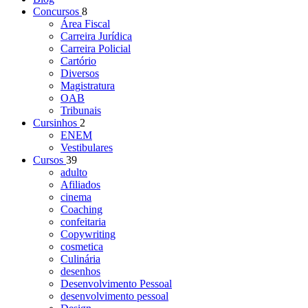
Concursos
8
Área Fiscal
Carreira Jurídica
Carreira Policial
Cartório
Diversos
Magistratura
OAB
Tribunais
Cursinhos
2
ENEM
Vestibulares
Cursos
39
adulto
Afiliados
cinema
Coaching
confeitaria
Copywriting
cosmetica
Culinária
desenhos
Desenvolvimento Pessoal
desenvolvimento pessoal