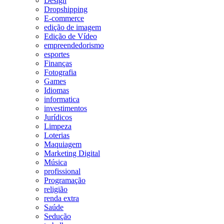
Design
Dropshipping
E-commerce
edição de imagem
Edição de Vídeo
empreendedorismo
esportes
Finanças
Fotografia
Games
Idiomas
informatica
investimentos
Jurídicos
Limpeza
Loterias
Maquiagem
Marketing Digital
Música
profissional
Programação
religião
renda extra
Saúde
Sedução