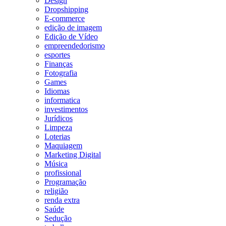
Design
Dropshipping
E-commerce
edição de imagem
Edição de Vídeo
empreendedorismo
esportes
Finanças
Fotografia
Games
Idiomas
informatica
investimentos
Jurídicos
Limpeza
Loterias
Maquiagem
Marketing Digital
Música
profissional
Programação
religião
renda extra
Saúde
Sedução