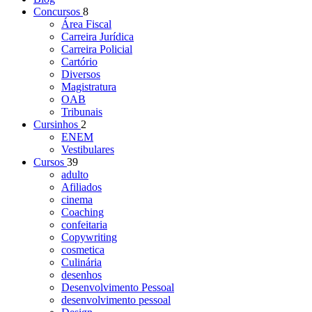
Concursos
8
Área Fiscal
Carreira Jurídica
Carreira Policial
Cartório
Diversos
Magistratura
OAB
Tribunais
Cursinhos
2
ENEM
Vestibulares
Cursos
39
adulto
Afiliados
cinema
Coaching
confeitaria
Copywriting
cosmetica
Culinária
desenhos
Desenvolvimento Pessoal
desenvolvimento pessoal