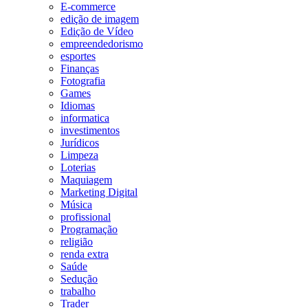
E-commerce
edição de imagem
Edição de Vídeo
empreendedorismo
esportes
Finanças
Fotografia
Games
Idiomas
informatica
investimentos
Jurídicos
Limpeza
Loterias
Maquiagem
Marketing Digital
Música
profissional
Programação
religião
renda extra
Saúde
Sedução
trabalho
Trader