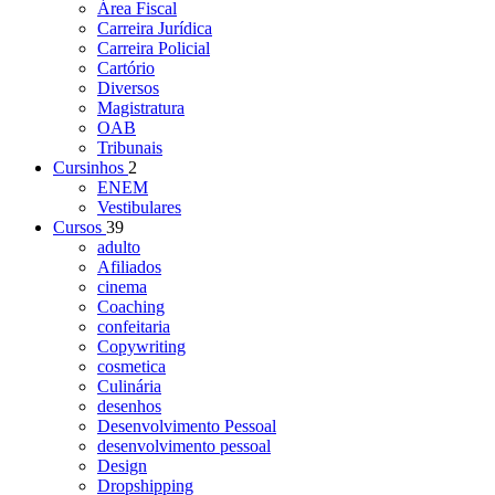
Área Fiscal
Carreira Jurídica
Carreira Policial
Cartório
Diversos
Magistratura
OAB
Tribunais
Cursinhos
2
ENEM
Vestibulares
Cursos
39
adulto
Afiliados
cinema
Coaching
confeitaria
Copywriting
cosmetica
Culinária
desenhos
Desenvolvimento Pessoal
desenvolvimento pessoal
Design
Dropshipping