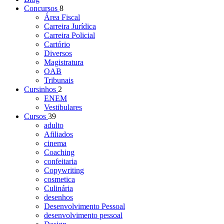
Concursos
8
Área Fiscal
Carreira Jurídica
Carreira Policial
Cartório
Diversos
Magistratura
OAB
Tribunais
Cursinhos
2
ENEM
Vestibulares
Cursos
39
adulto
Afiliados
cinema
Coaching
confeitaria
Copywriting
cosmetica
Culinária
desenhos
Desenvolvimento Pessoal
desenvolvimento pessoal