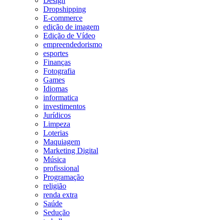
Design
Dropshipping
E-commerce
edição de imagem
Edição de Vídeo
empreendedorismo
esportes
Finanças
Fotografia
Games
Idiomas
informatica
investimentos
Jurídicos
Limpeza
Loterias
Maquiagem
Marketing Digital
Música
profissional
Programação
religião
renda extra
Saúde
Sedução