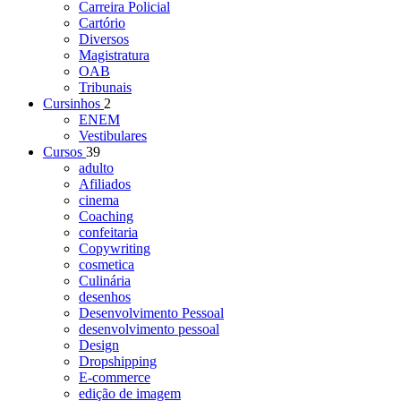
Carreira Policial
Cartório
Diversos
Magistratura
OAB
Tribunais
Cursinhos
2
ENEM
Vestibulares
Cursos
39
adulto
Afiliados
cinema
Coaching
confeitaria
Copywriting
cosmetica
Culinária
desenhos
Desenvolvimento Pessoal
desenvolvimento pessoal
Design
Dropshipping
E-commerce
edição de imagem