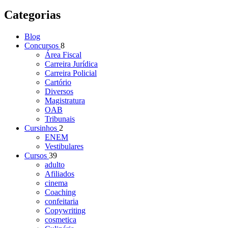
Categorias
Blog
Concursos
8
Área Fiscal
Carreira Jurídica
Carreira Policial
Cartório
Diversos
Magistratura
OAB
Tribunais
Cursinhos
2
ENEM
Vestibulares
Cursos
39
adulto
Afiliados
cinema
Coaching
confeitaria
Copywriting
cosmetica