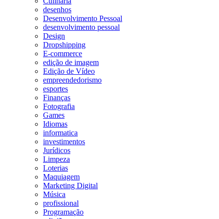
Culinária
desenhos
Desenvolvimento Pessoal
desenvolvimento pessoal
Design
Dropshipping
E-commerce
edição de imagem
Edição de Vídeo
empreendedorismo
esportes
Finanças
Fotografia
Games
Idiomas
informatica
investimentos
Jurídicos
Limpeza
Loterias
Maquiagem
Marketing Digital
Música
profissional
Programação