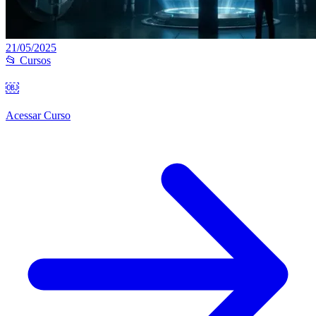
21/05/2025
📂 Cursos
￼
Acessar Curso