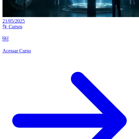
21/05/2025
📂 Cursos
￼
Acessar Curso