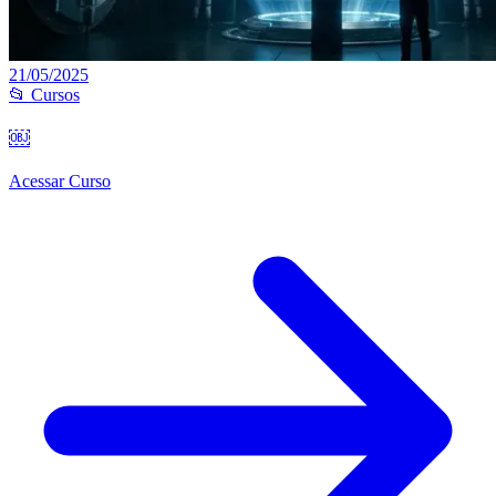
21/05/2025
📂 Cursos
￼
Acessar Curso