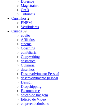
Diversos
Magistratura
OAB
Tribunais
Cursinhos
2
ENEM
Vestibulares
Cursos
39
adulto
Afiliados
cinema
Coaching
confeitaria
Copywriting
cosmetica
Culinária
desenhos
Desenvolvimento Pessoal
desenvolvimento pessoal
Design
Dropshipping
E-commerce
edição de imagem
Edição de Vídeo
empreendedorismo